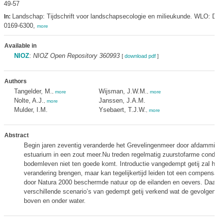
49-57
Landschap: Tijdschrift voor landschapsecologie en milieukunde. WLO: De
In:
0169-6300,
more
Available in
NIOZ
:
NIOZ Open Repository 360993
[
download pdf
]
Authors
Tangelder, M.
Wijsman, J.W.M.
,
more
,
more
Nolte, A.J.
Janssen, J.A.M.
,
more
Mulder, I.M.
Ysebaert, T.J.W.
,
more
Abstract
Begin jaren zeventig veranderde het Grevelingenmeer door afdammi
estuarium in een zout meer.Nu treden regelmatig zuurstofarme condit
bodemleven niet ten goede komt. Introductie vangedempt getij zal hie
verandering brengen, maar kan tegelijkertijd leiden tot een compens
door Natura 2000 beschermde natuur op de eilanden en oevers. Daa
verschillende scenario’s van gedempt getij verkend wat de gevolgen z
boven en onder water.