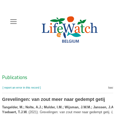
Skip
to
main
content
Hoofdnavigatie
Zoeknavigatie
Publications
[ report an error in this record ]
baske
Grevelingen: van zout meer naar gedempt getij
Tangelder, M.; Nolte, A.J.; Mulder, I.M.; Wijsman, J.W.M.; Janssen, J.A.
Ysebaert, T.J.W.
(2021). Grevelingen: van zout meer naar gedempt getij.
La