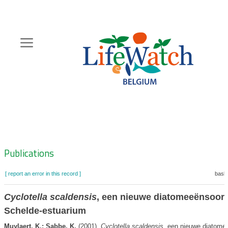
Skip
to
main
content
Hoofdnavigatie
Zoeknavigatie
Publications
[ report an error in this record ]
baske
Cyclotella scaldensis
, een nieuwe diatomeeënsoort 
Schelde-estuarium
Muylaert, K.; Sabbe, K.
(2001).
Cyclotella scaldensis
, een nieuwe diatomee