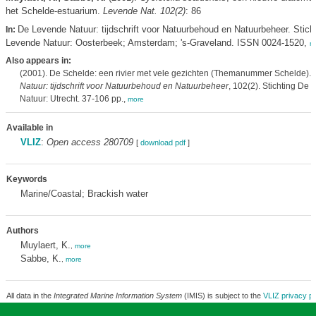
het Schelde-estuarium.
Levende Nat. 102(2)
: 86
De Levende Natuur: tijdschrift voor Natuurbehoud en Natuurbeheer. Stich
In:
Levende Natuur: Oosterbeek; Amsterdam; 's-Graveland. ISSN 0024-1520,
m
Also appears in:
(2001). De Schelde: een rivier met vele gezichten (Themanummer Schelde).
Natuur: tijdschrift voor Natuurbehoud en Natuurbeheer
, 102(2). Stichting De
Natuur: Utrecht. 37-106 pp.,
more
Available in
VLIZ
:
Open access 280709
[
download pdf
]
Keywords
Marine/Coastal; Brackish water
Authors
Muylaert, K.
,
more
Sabbe, K.
,
more
All data in the
Integrated Marine Information System
(IMIS) is subject to the
VLIZ privacy po