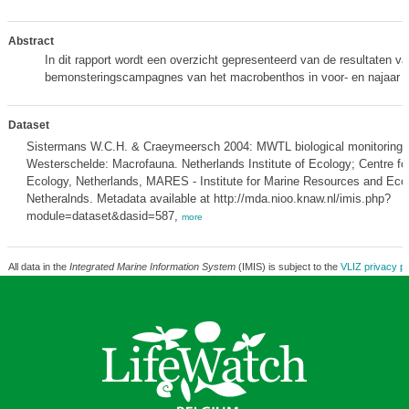
Abstract
In dit rapport wordt een overzicht gepresenteerd van de resultaten v
bemonsteringscampagnes van het macrobenthos in voor- en najaar 
Dataset
Sistermans W.C.H. & Craeymeersch 2004: MWTL biological monitoring 
Westerschelde: Macrofauna. Netherlands Institute of Ecology; Centre fo
Ecology, Netherlands, MARES - Institute for Marine Resources and Eco
Netheralnds. Metadata available at http://mda.nioo.knaw.nl/imis.php?
module=dataset&dasid=587,
more
All data in the
Integrated Marine Information System
(IMIS) is subject to the
VLIZ privacy po