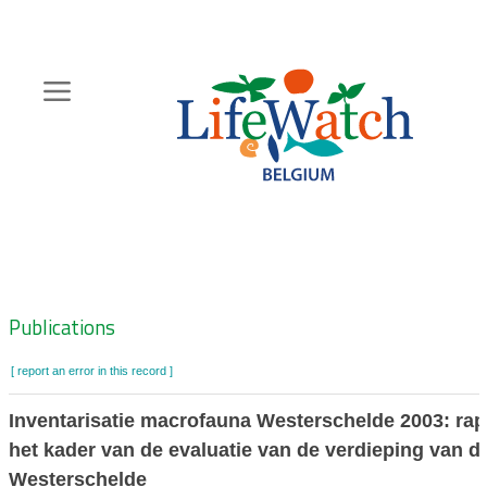
Skip
to
main
content
Hoofdnavigatie
Zoeknavigatie
Publications
[ report an error in this record ]
Inventarisatie macrofauna Westerschelde 2003: rap
het kader van de evaluatie van de verdieping van d
Westerschelde