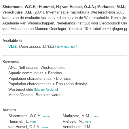
Sistermans, W.C.H.; Hummel, H.; van Hoesel, O.J.A.; Markusse, M.M.; R
Verschuure, J.M.
(2004). Inventarisatie macrofauna Westerschelde 2003: ra
kader van de evaluatie van de verdieping van de Westerschelde. Koninlijke
Akademie van Wetenschappen, Nederlands Instituut voor Oecologisch Ond
voor Estuariene en Mariene Oecologie: Yerseke. 10 + tabellen + bijlagen pp
Available in
VLIZ
:
Open access 117002
[
download pdf
]
Keywords
ANE, Netherlands, Westerschelde
Aquatic communities > Benthos
Population characteristics > Biomass
Population characteristics > Population density
Westerschelde
[
Marine Regions
]
Marine/Coastal; Brackish water
Authors
Sistermans, W.C.H.
Markusse, M.M.
,
more
,
more
Hummel, H.
Rietveld, M.
,
more
,
more
van Hoesel, O.J.A.
Verschuure, J.M.
,
more