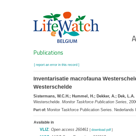
Skip
to
main
content
Ho
A
Search
Publications
[ report an error in this record ]
Inventarisatie macrofauna Westerscheld
Westerschelde
Sistermans, W.C.H.; Hummel, H.; Dekker, A.; Dek, L.A.
Westerschelde.
Monitor Taskforce Publication Series
, 20
Monitor Taskforce Publication Series. Nederlands 
Part of:
Available in
VLIZ
:
Open access 260461
[
download pdf
]