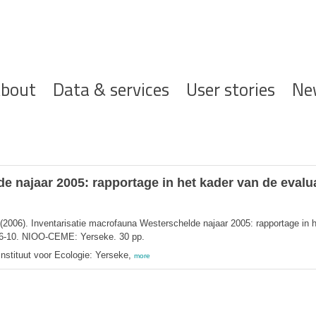
ofdnavigatie
bout
Data & services
User stories
Ne
e najaar 2005: rapportage in het kader van de evalu
(2006). Inventarisatie macrofauna Westerschelde najaar 2005: rapportage in h
06-10. NIOO-CEME: Yerseke. 30 pp.
Instituut voor Ecologie: Yerseke,
more