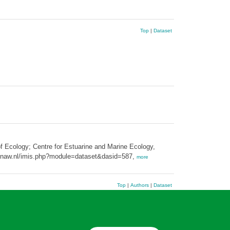
Top
|
Dataset
 Ecology; Centre for Estuarine and Marine Ecology,
o.knaw.nl/imis.php?module=dataset&dasid=587,
more
Top
|
Authors
|
Dataset