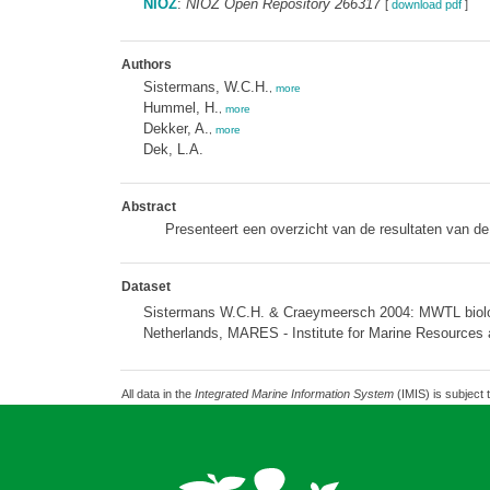
NIOZ
:
NIOZ Open Repository 266317
[
download pdf
]
Authors
Sistermans, W.C.H.
,
more
Hummel, H.
,
more
Dekker, A.
,
more
Dek, L.A.
Abstract
Presenteert een overzicht van de resultaten van 
Dataset
Sistermans W.C.H. & Craeymeersch 2004: MWTL biologic
Netherlands, MARES - Institute for Marine Resources
All data in the
Integrated Marine Information System
(IMIS) is subject 