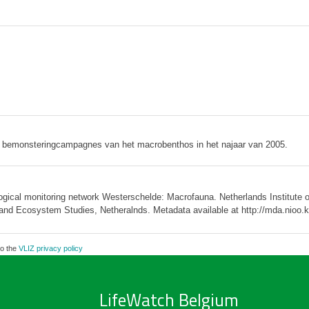
de bemonsteringcampagnes van het macrobenthos in het najaar van 2005.
al monitoring network Westerschelde: Macrofauna. Netherlands Institute of
 and Ecosystem Studies, Netheralnds. Metadata available at http://mda.nio
to the
VLIZ privacy policy
LifeWatch Belgium