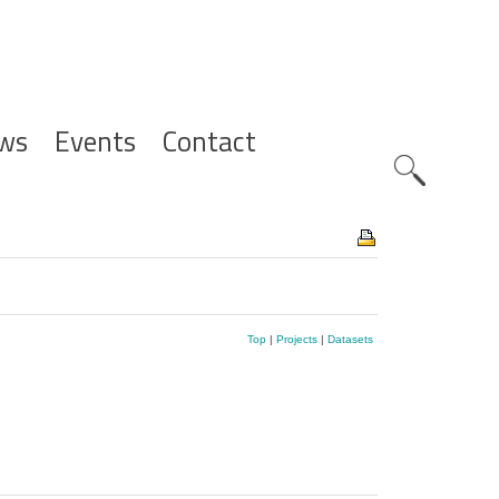
ws
Events
Contact
Zoeknavig
Top
|
Projects
|
Datasets