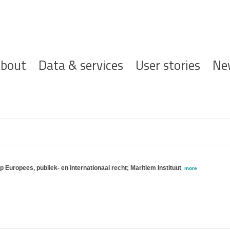
ofdnavigatie
bout
Data & services
User stories
Ne
 Europees, publiek- en internationaal recht; Maritiem Instituut
,
more