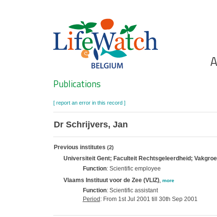
Skip
to
main
content
Ho
A
Search
Publications
[ report an error in this record ]
Dr Schrijvers, Jan
Previous institutes
(2)
Universiteit Gent; Faculteit Rechtsgeleerdheid; Vakgroep
Function
: Scientific employee
Vlaams Instituut voor de Zee (VLIZ)
,
more
Function
: Scientific assistant
Period
: From 1st Jul 2001 till 30th Sep 2001