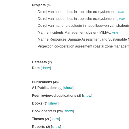
Projects
(6)
De rol van het benthos in tropische ecosystemen. I,
more
De rol van het benthos in tropische ecosystemen. II,
more
De rol van mariene ecologie in het uitbouwen van strateg
Marine Incidents Management cluster - MIMAc,
more
Marine Resources Damage Assessment and Sustainable M
Project on co-operation agreement coastal zone manage
Datasets
(7)
Data
[
show
]
Publications
(46)
A1 Publications
[
show
]
(9)
Peer reviewed publications
[
show
]
(2)
Books
[
show
]
(3)
Book chapters
[
show
]
(20)
Theses
[
show
]
(2)
Reports
[
show
]
(2)