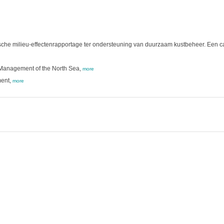
ische milieu-effectenrapportage ter ondersteuning van duurzaam kustbeheer. Een ca
anagement of the North Sea,
more
ment,
more