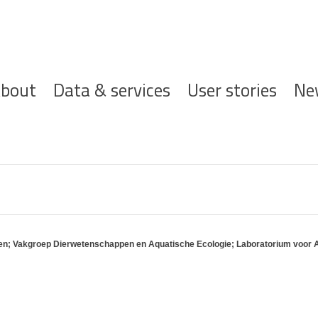
ofdnavigatie
bout
Data & services
User stories
Ne
ppen; Vakgroep Dierwetenschappen en Aquatische Ecologie; Laboratorium voor 