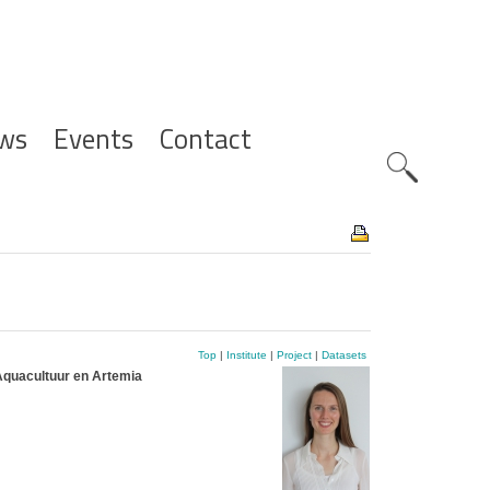
ws
Events
Contact
Zoeknavig
Top
|
Institute
|
Project
|
Datasets
Aquacultuur en Artemia