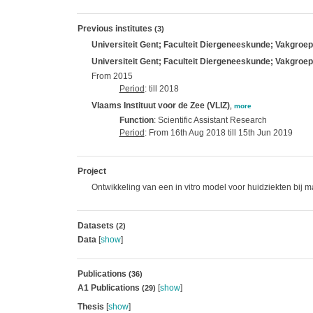
Previous institutes
(3)
Universiteit Gent; Faculteit Diergeneeskunde; Vakgroep
Universiteit Gent; Faculteit Diergeneeskunde; Vakgroep
From 2015
Period
: till 2018
Vlaams Instituut voor de Zee (VLIZ)
,
more
Function
: Scientific Assistant Research
Period
: From 16th Aug 2018 till 15th Jun 2019
Project
Ontwikkeling van een in vitro model voor huidziekten bij m
Datasets
(2)
Data
[
show
]
Publications
(36)
A1 Publications
[
show
]
(29)
Thesis
[
show
]