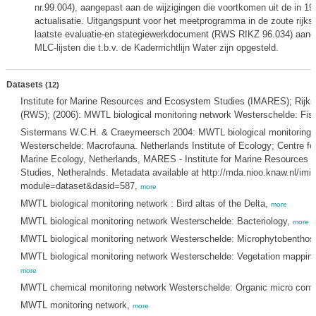
nr.99.004), aangepast aan de wijzigingen die voortkomen uit de in 19
actualisatie. Uitgangspunt voor het meetprogramma in de zoute rijks
laatste evaluatie-en stategiewerkdocument (RWS RIKZ 96.034) aang
MLC-lijsten die t.b.v. de Kaderrrichtlijn Water zijn opgesteld.
Datasets
(12)
Institute for Marine Resources and Ecosystem Studies (IMARES); Rijks
(RWS); (2006): MWTL biological monitoring network Westerschelde: Fis
Sistermans W.C.H. & Craeymeersch 2004: MWTL biological monitoring 
Westerschelde: Macrofauna. Netherlands Institute of Ecology; Centre fo
Marine Ecology, Netherlands, MARES - Institute for Marine Resources
Studies, Netheralnds. Metadata available at http://mda.nioo.knaw.nl/imi
module=dataset&dasid=587,
more
MWTL biological monitoring network : Bird altas of the Delta,
more
MWTL biological monitoring network Westerschelde: Bacteriology,
more
MWTL biological monitoring network Westerschelde: Microphytobenthos
MWTL biological monitoring network Westerschelde: Vegetation mapping 
more
MWTL chemical monitoring network Westerschelde: Organic micro cont
MWTL monitoring network,
more