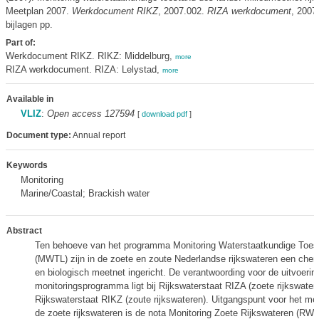
Meetplan 2007.
Werkdocument RIKZ
, 2007.002.
RIZA werkdocument
, 2007
bijlagen pp.
Part of:
Werkdocument RIKZ. RIKZ: Middelburg,
more
RIZA werkdocument. RIZA: Lelystad,
more
Available in
VLIZ
:
Open access 127594
[
download pdf
]
Document type:
Annual report
Keywords
Monitoring
Marine/Coastal; Brackish water
Abstract
Ten behoeve van het programma Monitoring Waterstaatkundige Toes
(MWTL) zijn in de zoete en zoute Nederlandse rijkswateren een chem
en biologisch meetnet ingericht. De verantwoording voor de uitvoerin
monitoringsprogramma ligt bij Rijkswaterstaat RIZA (zoete rijkswater
Rijkswaterstaat RIKZ (zoute rijkswateren). Uitgangspunt voor het m
de zoete rijkswateren is de nota Monitoring Zoete Rijkswateren (RW