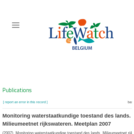
Skip
to
main
content
Hoofdnavigatie
Zoeknavigatie
Publications
[ report an error in this record ]
bask
Monitoring waterstaatkundige toestand des lands.
Milieumeetnet rijkswateren. Meetplan 2007
(2007). Monitoring waterstaatkundige toestand des lands. Milieumeetnet rijk